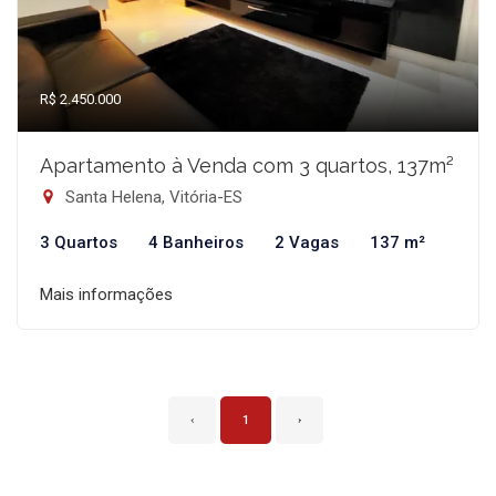
R$ 2.450.000
Apartamento à Venda com 3 quartos, 137m²
Santa Helena, Vitória-ES
3 Quartos
4 Banheiros
2 Vagas
137 m²
Mais informações
‹
1
›