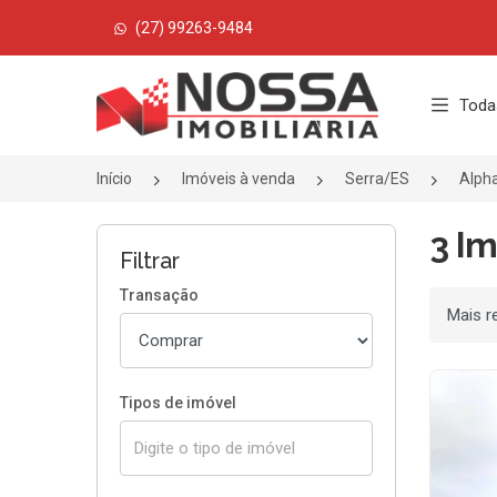
(27) 99263-9484
Página inicial
Toda
Início
Imóveis à venda
Serra/ES
Alpha
3 Im
Filtrar
Transação
Ordenar
Tipos de imóvel