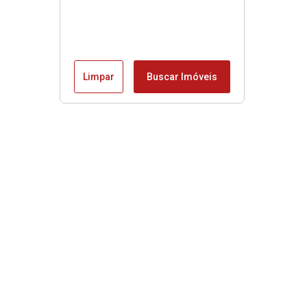
Limpar
Buscar Imóveis
Edite seu links
Início
Imóveis à venda