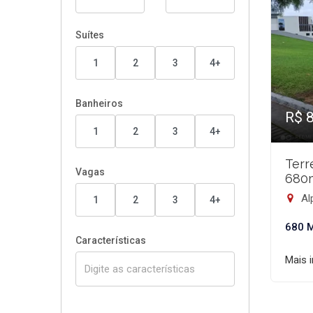
Suítes
1
2
3
4+
Banheiros
R$ 
1
2
3
4+
Terr
Vagas
680
Alp
1
2
3
4+
680 
Características
Mais 