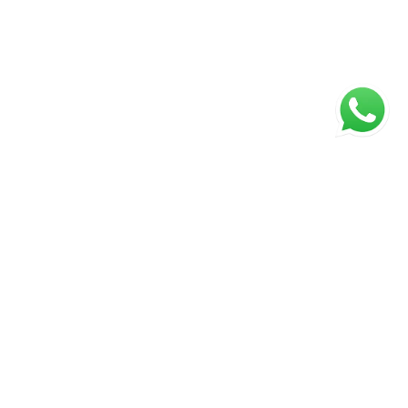
ágina inicial
RECI: 5128J
s valores, condições e disponibilidade dos imóveis estão