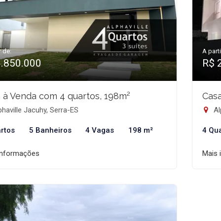
r de:
A parti
1.850.000
R$ 
 à Venda com 4 quartos, 198m²
Casa
haville Jacuhy, Serra-ES
Al
rtos
5 Banheiros
4 Vagas
198 m²
4 Qu
informações
Mais 