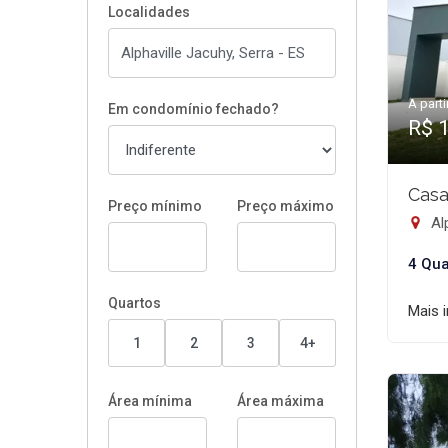
Localidades
A parti
Em condomínio fechado?
R$ 
Casa
Preço mínimo
Preço máximo
Alp
4 Qua
Quartos
Mais 
1
2
3
4+
Área mínima
Área máxima