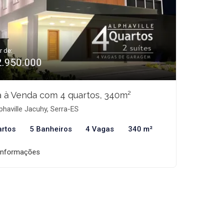
r de:
2.950.000
 à Venda com 4 quartos, 340m²
phaville Jacuhy, Serra-ES
artos
5 Banheiros
4 Vagas
340 m²
informações