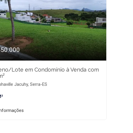
850.000
eno/Lote em Condomínio à Venda com
m²
haville Jacuhy, Serra-ES
M²
informações