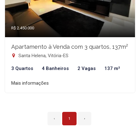
R$ 2.450.000
Apartamento à Venda com 3 quartos, 137m²
Santa Helena, Vitória-ES
3 Quartos
4 Banheiros
2 Vagas
137 m²
Mais informações
‹
1
›