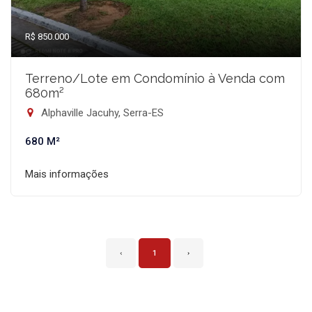
R$ 850.000
Terreno/Lote em Condomínio à Venda com
680m²
Alphaville Jacuhy, Serra-ES
680 M²
Mais informações
‹
1
›