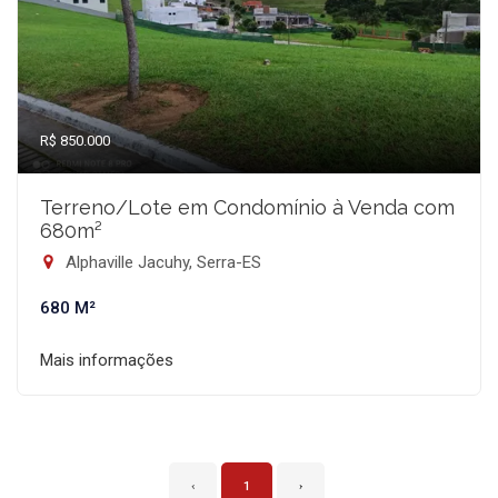
R$ 850.000
Terreno/Lote em Condomínio à Venda com
680m²
Alphaville Jacuhy, Serra-ES
680 M²
Mais informações
‹
1
›