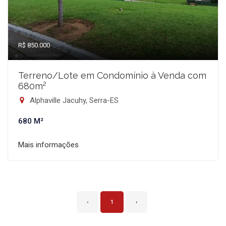
R$ 850.000
Terreno/Lote em Condomínio à Venda com
680m²
Alphaville Jacuhy, Serra-ES
680 M²
Mais informações
‹
1
›