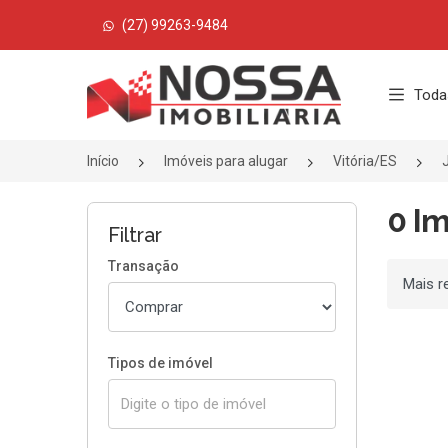
(27) 99263-9484
Página inicial
Toda
Início
Imóveis para alugar
Vitória/ES
0 Im
Filtrar
Transação
Ordenar
Tipos de imóvel