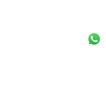
ágina inicial
RECI: 5128J