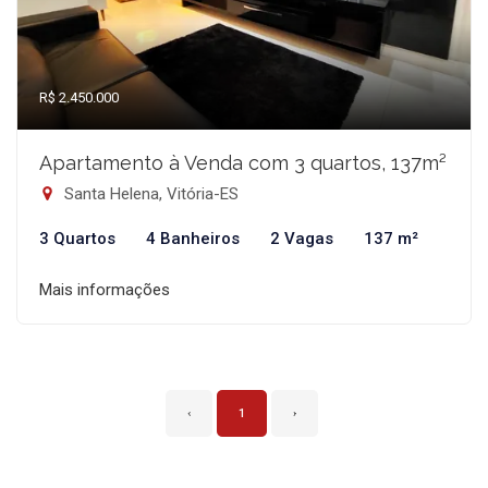
R$ 2.450.000
Apartamento à Venda com 3 quartos, 137m²
Santa Helena, Vitória-ES
3 Quartos
4 Banheiros
2 Vagas
137 m²
Mais informações
‹
1
›