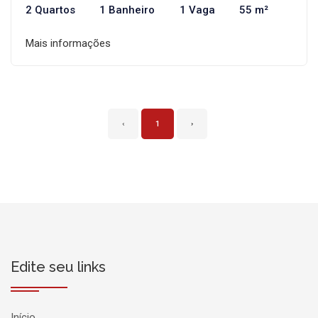
2 Quartos
1 Banheiro
1 Vaga
55 m²
Mais informações
‹
1
›
Edite seu links
Início