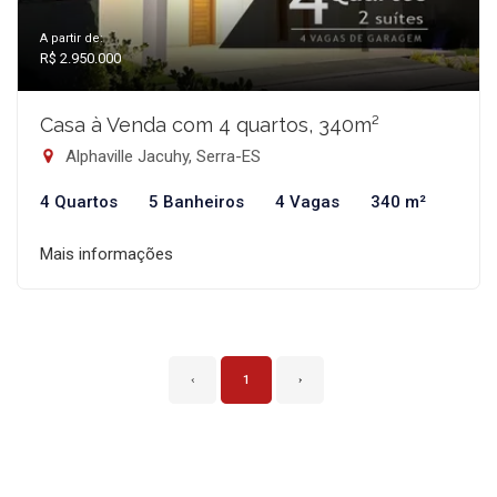
A partir de:
R$ 2.950.000
Casa à Venda com 4 quartos, 340m²
Alphaville Jacuhy, Serra-ES
4 Quartos
5 Banheiros
4 Vagas
340 m²
Mais informações
‹
1
›