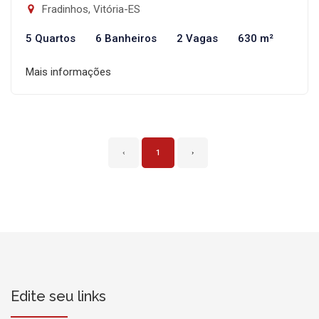
Fradinhos, Vitória-ES
5 Quartos
6 Banheiros
2 Vagas
630 m²
Mais informações
‹
1
›
Edite seu links