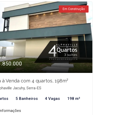
Em Construção
r de:
1.850.000
 à Venda com 4 quartos, 198m²
phaville Jacuhy, Serra-ES
artos
5 Banheiros
4 Vagas
198 m²
informações