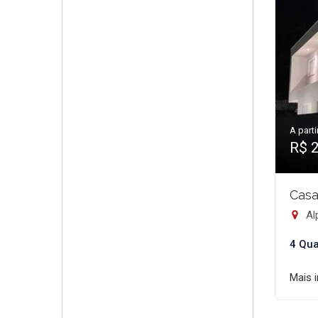
A parti
R$ 
Casa
Alp
4 Qua
Mais 