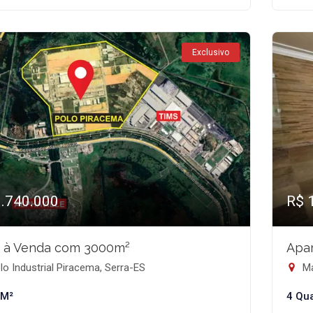
Exclusivo
1.740.000
R$ 
 à Venda com 3000m²
Apar
o Industrial Piracema, Serra-ES
Ma
 M²
4 Qu