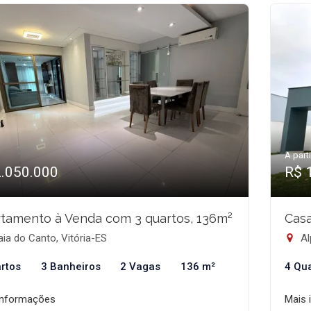
A parti
2.050.000
R$ 
tamento à Venda com 3 quartos, 136m²
Casa
ia do Canto, Vitória-ES
Al
rtos
3 Banheiros
2 Vagas
136 m²
4 Qu
informações
Mais 