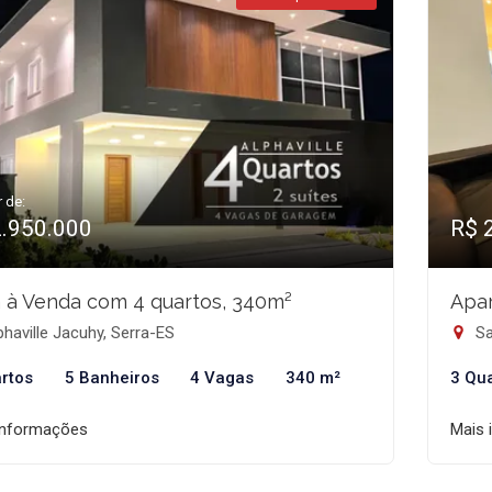
r de:
2.950.000
R$ 
 à Venda com 4 quartos, 340m²
Apar
haville Jacuhy, Serra-ES
Sa
rtos
5 Banheiros
4 Vagas
340 m²
3 Qu
informações
Mais 