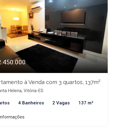
2.450.000
tamento à Venda com 3 quartos, 137m²
nta Helena, Vitória-ES
artos
4 Banheiros
2 Vagas
137 m²
informações