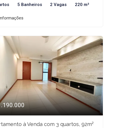
artos
5 Banheiros
2 Vagas
220 m²
informações
1.190.000
tamento à Venda com 3 quartos, 92m²