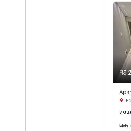
R$ 
Apar
Pra
3 Qua
Mais 