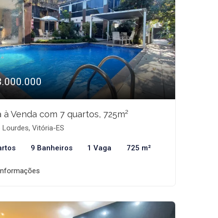
3.000.000
 à Venda com 7 quartos, 725m²
 Lourdes, Vitória-ES
artos
9 Banheiros
1 Vaga
725 m²
informações