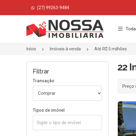
(27) 99263-9484
Página inicial
Toda
Início
Imóveis à venda
Até R$ 5 milhões
22 I
Filtrar
Transação
Ordenar
Tipos de imóvel