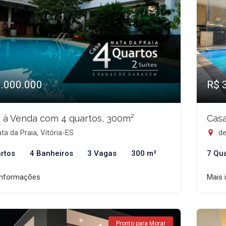
3.000.000
R$ 
 à Venda com 4 quartos, 300m²
Casa
a da Praia, Vitória-ES
de
rtos
4 Banheiros
3 Vagas
300 m²
7 Qu
informações
Mais 
Pronto para Morar