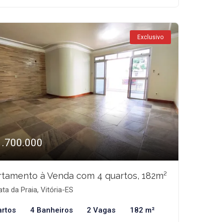
Exclusivo
1.700.000
tamento à Venda com 4 quartos, 182m²
ta da Praia, Vitória-ES
artos
4 Banheiros
2 Vagas
182 m²