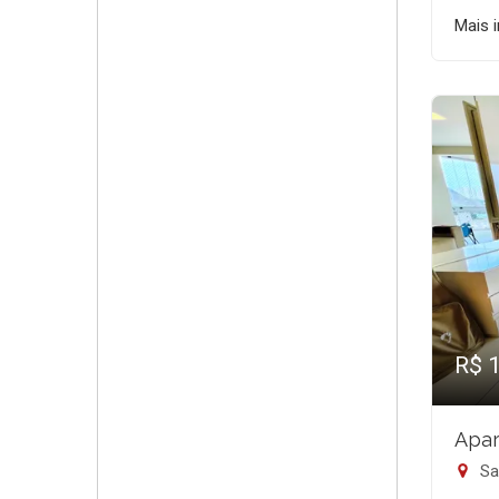
Mais 
R$ 
Apar
San