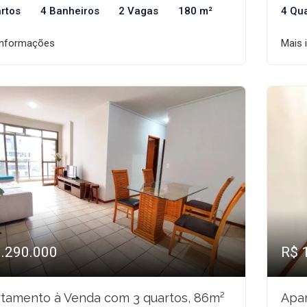
rtos
4 Banheiros
2 Vagas
180 m²
4 Qu
informações
Mais 
1.290.000
R$ 
tamento à Venda com 3 quartos, 86m²
Apar