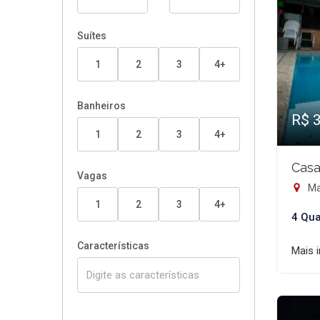
Suítes
1
2
3
4+
Banheiros
R$ 
1
2
3
4+
Casa
Vagas
Mat
1
2
3
4+
4 Qua
Características
Mais 