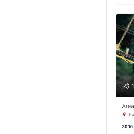
R$ 
Área
Pol
3000