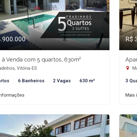
4.900.000
R$ 
 à Venda com 5 quartos, 630m²
Apa
dinhos, Vitória-ES
Ma
rtos
6 Banheiros
2 Vagas
630 m²
3 Qu
informações
Mais 