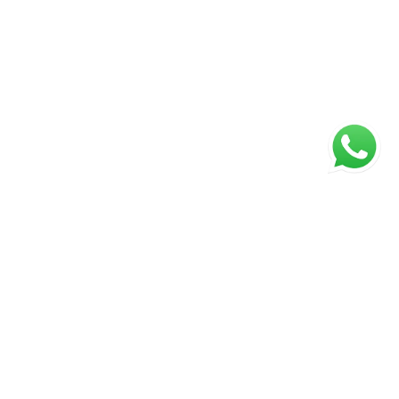
ágina inicial
RECI: 5128J