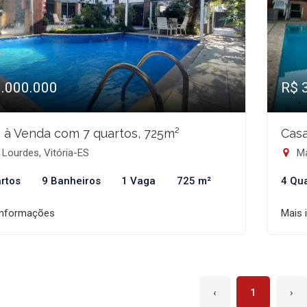
3.000.000
R$ 
 à Venda com 7 quartos, 725m²
Casa
Lourdes, Vitória-ES
Ma
rtos
9 Banheiros
1 Vaga
725 m²
4 Qu
informações
Mais 
‹
1
›