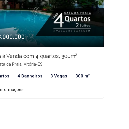
3.000.000
 à Venda com 4 quartos, 300m²
ta da Praia, Vitória-ES
artos
4 Banheiros
3 Vagas
300 m²
informações