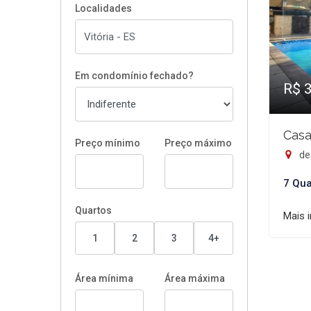
Localidades
Em condomínio fechado?
R$ 
Casa
Preço mínimo
Preço máximo
de 
7 Qua
Quartos
Mais 
1
2
3
4+
Área mínima
Área máxima