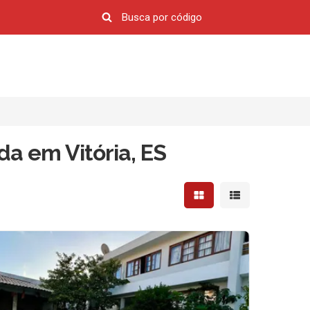
a em Vitória, ES
Mostrar resultados em 
Mostrar resultad