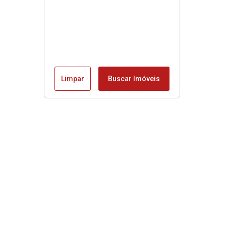
Limpar
Buscar Imóveis
Edite seu links
Início