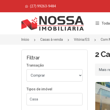
(27) 99263-9484
Página inicial
Toda
Início
Casas à venda
Vitória/ES
Com M
2 C
Filtrar
Transação
Ordenar
Tipos de imóvel