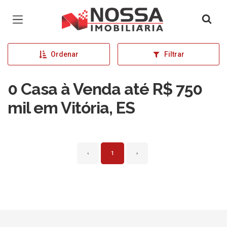
Página inicial
Ordenar
Filtrar
0 Casa à Venda até R$ 750
mil em Vitória, ES
‹
1
›