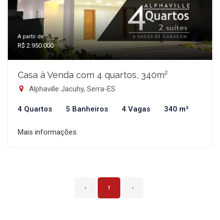
A partir de:
R$ 2.950.000
Casa à Venda com 4 quartos, 340m²
Alphaville Jacuhy, Serra-ES
4 Quartos
5 Banheiros
4 Vagas
340 m²
Mais informações
‹
1
›