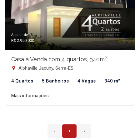
A partir de:
R$ 2.950.000
Casa à Venda com 4 quartos, 340m²
Alphaville Jacuhy, Serra-ES
4 Quartos
5 Banheiros
4 Vagas
340 m²
Mais informações
‹
1
›