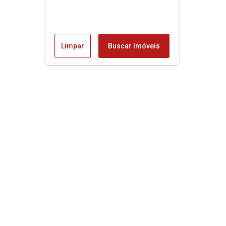
Limpar
Buscar Imóveis
Edite seu links
Início
Imóveis à venda
Imóveis para alugar