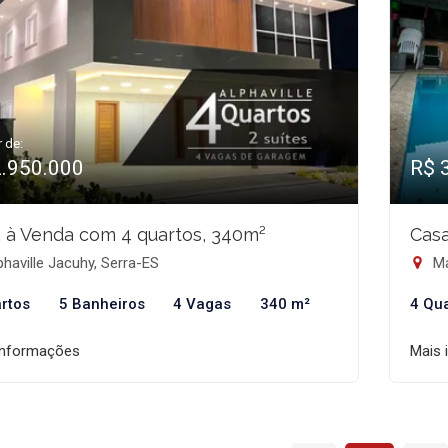
r de:
2.950.000
R$ 
 à Venda com 4 quartos, 340m²
Casa
haville Jacuhy, Serra-ES
Ma
rtos
5 Banheiros
4 Vagas
340 m²
4 Qu
informações
Mais 