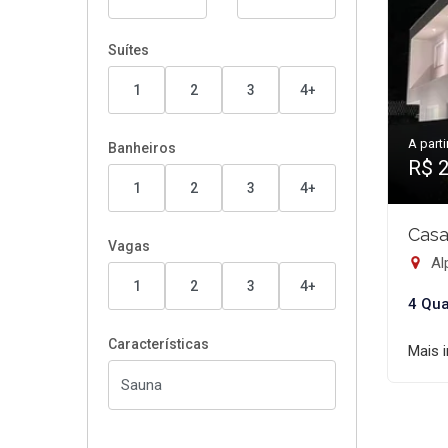
Suítes
1
2
3
4+
A parti
Banheiros
R$ 
1
2
3
4+
Casa
Vagas
Alp
1
2
3
4+
4 Qua
Características
Mais 