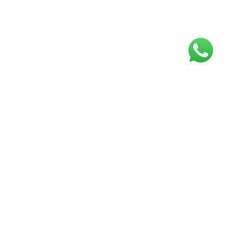
ágina inicial
RECI: 5128J
s valores, condições e disponibilidade dos imóveis estão
ujeitos a alterações sem aviso prévio.