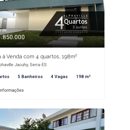
r de:
1.850.000
 à Venda com 4 quartos, 198m²
phaville Jacuhy, Serra-ES
artos
5 Banheiros
4 Vagas
198 m²
informações