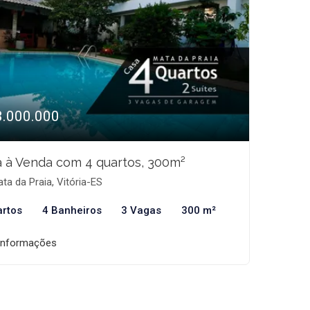
3.000.000
 à Venda com 4 quartos, 300m²
ta da Praia, Vitória-ES
artos
4 Banheiros
3 Vagas
300 m²
informações