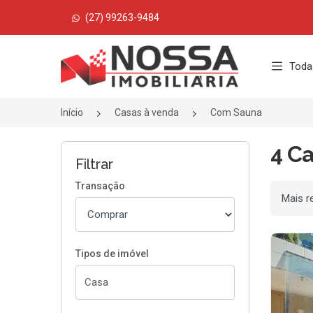
(27) 99263-9484
Página inicial
Toda
Início
Casas à venda
Com Sauna
4 C
Filtrar
Transação
Ordenar
Tipos de imóvel