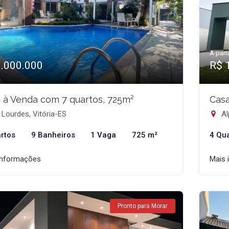
A parti
3.000.000
R$ 
 à Venda com 7 quartos, 725m²
Casa
Lourdes, Vitória-ES
Al
rtos
9 Banheiros
1 Vaga
725 m²
4 Qu
informações
Mais 
Pronto para Morar