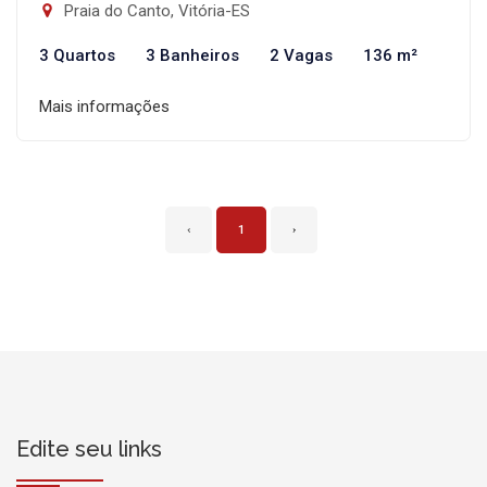
Praia do Canto, Vitória-ES
3 Quartos
3 Banheiros
2 Vagas
136 m²
Mais informações
‹
1
›
Edite seu links